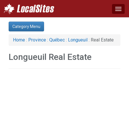
Togg
navig
Category:
Category Menu
Auto (1)
Computer (1)
Home
:
Province
:
Québec
:
Longueuil
: Real Estate
Construction (2)
Real Estate (1)
Longueuil Real Estate
Web Services (1)