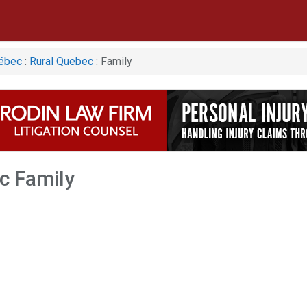
ébec
:
Rural Quebec
: Family
c Family